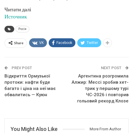
Читати далі
Источник
Росія
Share
VK
Facebook
Twitter
PREV POST
NEXT POST
Відкриття Ормузької
Аргентина розгромила
протоки: нафти буде
Алжир: Мессі зробив хет-
багато і ціна на неї має
трик у першому турі
обвалитись — Куюн
ЧС-2026 і повторив
гольовий рекорд Клозе
You Might Also Like
More From Author