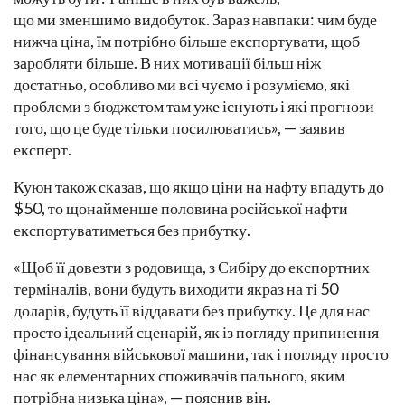
що ми зменшимо видобуток. Зараз навпаки: чим буде
нижча ціна, їм потрібно більше експортувати, щоб
заробляти більше. В них мотивації більш ніж
достатньо, особливо ми всі чуємо і розуміємо, які
проблеми з бюджетом там уже існують і які прогнози
того, що це буде тільки посилюватись», — заявив
експерт.
Куюн також сказав, що якщо ціни на нафту впадуть до
$50, то щонайменше половина російської нафти
експортуватиметься без прибутку.
«Щоб її довезти з родовища, з Сибіру до експортних
терміналів, вони будуть виходити якраз на ті 50
доларів, будуть її віддавати без прибутку. Це для нас
просто ідеальний сценарій, як із погляду припинення
фінансування військової машини, так і погляду просто
нас як елементарних споживачів пального, яким
потрібна низька ціна», — пояснив він.