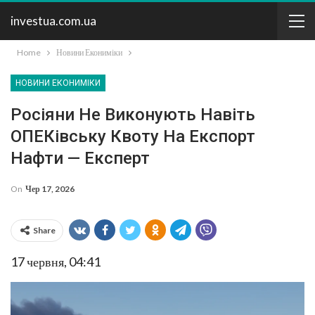
investua.com.ua
Home
Новини Екониміки
НОВИНИ ЕКОНИМІКИ
Росіяни Не Виконують Навіть
ОПЕКівську Квоту На Експорт
Нафти — Експерт
On
Чер 17, 2026
Share
17 червня, 04:41