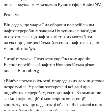
не загрожувало», — зазначив Куюн в ефірі Radio NV.
Реклама
Він додав, що удари Сил оборони по російським
нафтопереробним заводам і їх зупинка внаслідок
цього означає, що нафта замість них могла б іти
на експорт, але російський експорт нафти все одно
менший, ніж був.
Читайте також: Після атак українських дронів.
Експорт російської нафти з Новоросійська різко
впав — Bloomberg
«Відбуваються якісь речі, природа яких до кінця поки
незрозуміла. У росіян засекречені всі дані про
видобуток, переробку, експорт нафти. Бачимо лише
західні інформаційні моніторингові агенції
констатують, що падають ці обсяги. Які важелі в них
можуть бути? Раніше в них був важель,