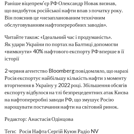
Раніше віцепрем’єр РФ Олександр Новак визнав,
що видобуток російської нафти впав з початку року.
Він пояснив це «незапланованим технічним
обслуговуванням нафтопереробних заводів».
Читайте також: «Ідеальний час і продуманість».
Як удари України по портах на Балтиці допомогли
«вимкнути» 40% нафтового експорту РФ вперше в її
історії
2 червня агентство Bloomberg повідомляло, що наразі
Росія експортує найбільшу кількість нафти з моменту
вторгнення в Україну у 2022 році. Збільшення обсягів
експорту відбулося на тлі безпрецедентних атак Києва
на нафтопереробні заводи РФ, що змушує Росію
нарощувати постачання нафти на світовий ринок.
Редактор: Анастасія Одінцова
Теги: Росія Нафта Сергій Куюн Радіо NV