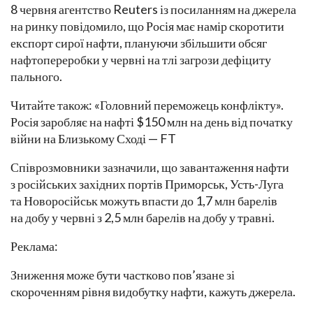
8 червня агентство Reuters із посиланням на джерела
на ринку повідомило, що Росія має намір скоротити
експорт сирої нафти, плануючи збільшити обсяг
нафтопереробки у червні на тлі загрози дефіциту
пального.
Читайте також: «Головний переможець конфлікту».
Росія заробляє на нафті $150 млн на день від початку
війни на Близькому Сході — FT
Співрозмовники зазначили, що завантаження нафти
з російських західних портів Приморськ, Усть-Луга
та Новоросійськ можуть впасти до 1,7 млн барелів
на добу у червні з 2,5 млн барелів на добу у травні.
Реклама:
Зниження може бути частково пов’язане зі
скороченням рівня видобутку нафти, кажуть джерела.