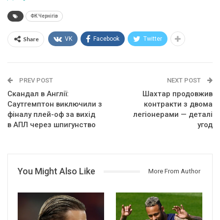
ФК Чернігів
Share
VK
Facebook
Twitter
PREV POST
NEXT POST
Скандал в Англії:
Шахтар продовжив
Саутгемптон виключили з
контракти з двома
фіналу плей-оф за вихід
легіонерами — деталі
в АПЛ через шпигунство
угод
You Might Also Like
More From Author