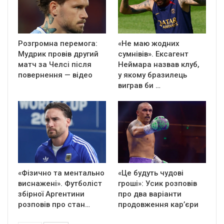
Розгромна перемога:
«Не маю жодних
Мудрик провів другий
сумнівів». Ексагент
матч за Челсі після
Неймара назвав клуб,
повернення — відео
у якому бразилець
виграв би …
«Фізично та ментально
«Це будуть чудові
виснажені». Футболіст
гроші»: Усик розповів
збірної Аргентини
про два варіанти
розповів про стан…
продовження кар’єри