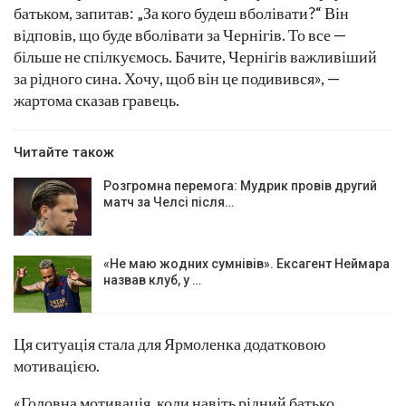
батьком, запитав: „За кого будеш вболівати?“ Він
відповів, що буде вболівати за Чернігів. То все —
більше не спілкуємось. Бачите, Чернігів важливіший
за рідного сина. Хочу, щоб він це подивився», —
жартома сказав гравець.
Читайте також
Розгромна перемога: Мудрик провів другий
матч за Челсі після…
«Не маю жодних сумнівів». Ексагент Неймара
назвав клуб, у …
Ця ситуація стала для Ярмоленка додатковою
мотивацією.
«Головна мотивація, коли навіть рідний батько