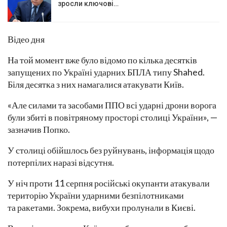
зросли ключові…
Відео дня
На той момент вже було відомо по кілька десятків
запущених по Україні ударних БПЛА типу Shahed.
Біля десятка з них намагалися атакувати Київ.
«Але силами та засобами ППО всі ударні дрони ворога
були збиті в повітряному просторі столиці України», —
зазначив Попко.
У столиці обійшлось без руйнувань, інформація щодо
потерпілих наразі відсутня.
У ніч проти 11 серпня російські окупанти атакували
територію України ударними безпілотниками
та ракетами. Зокрема, вибухи пролунали в Києві.