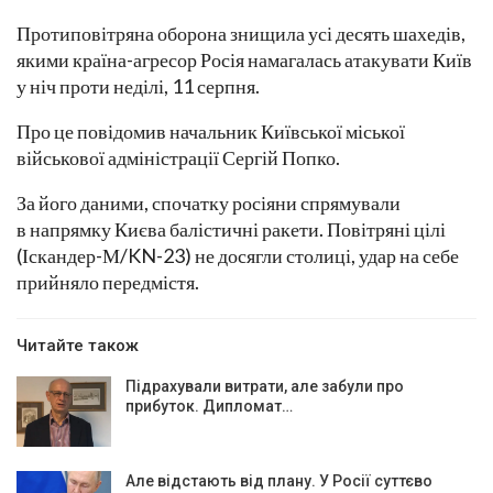
Протиповітряна оборона знищила усі десять шахедів,
якими країна-агресор Росія намагалась атакувати Київ
у ніч проти неділі, 11 серпня.
Про це повідомив начальник Київської міської
військової адміністрації Сергій Попко.
За його даними, спочатку росіяни спрямували
в напрямку Києва балістичні ракети. Повітряні цілі
(Іскандер-М/KN-23) не досягли столиці, удар на себе
прийняло передмістя.
Читайте також
Підрахували витрати, але забули про
прибуток. Дипломат…
Але відстають від плану. У Росії суттєво