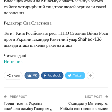
Внаслідок атаки на Київську область загинув батько
та його чотирирічний син, троє людей отримали тяжкі
поранення.
Редактор: Єва Сластнова
Теги: Київ Російська агресія ППО Столиця Війна Росії
проти України Іскандер Ракетний удар Shahed-136
шахеди атака шахедів ракетна атака
Читати далі
Источник
Share
VK
Facebook
Twitter
PREV POST
NEXT POST
Гроші тижня. Україна
Скандал у Міненерго.
знайшла заміну Газпрому,
Кабмін екстрено звільнив