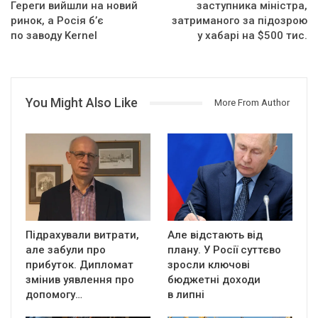
Гереги вийшли на новий
заступника міністра,
ринок, а Росія б’є
затриманого за підозрою
по заводу Kernel
у хабарі на $500 тис.
You Might Also Like
More From Author
Підрахували витрати,
Але відстають від
але забули про
плану. У Росії суттєво
прибуток. Дипломат
зросли ключові
змінив уявлення про
бюджетні доходи
допомогу…
в липні