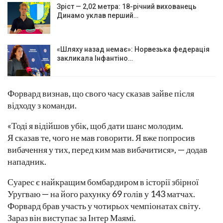
Зріст — 2,02 метра: 18-річний вихованець
Динамо уклав перший…
«Шляху назад немає»: Норвезька федерація
закликала Інфантіно…
Форвард визнав, що свого часу сказав зайве після
відходу з команди.
«Тоді я відійшов убік, щоб дати шанс молодим.
Я сказав те, чого не мав говорити. Я вже попросив
вибачення у тих, перед ким мав вибачитися», — додав
нападник.
Суарес є найкращим бомбардиром в історії збірної
Уругваю — на його рахунку 69 голів у 143 матчах.
Форвард брав участь у чотирьох чемпіонатах світу.
Зараз він виступає за Інтер Маямі.