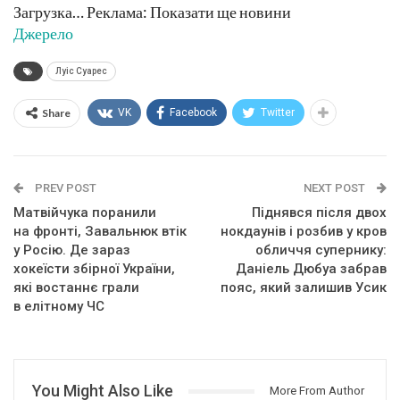
Загрузка… Реклама: Показати ще новини
Джерело
Луіс Суарес
Share
VK
Facebook
Twitter
PREV POST
NEXT POST
Матвійчука поранили
Піднявся після двох
на фронті, Завальнюк втік
нокдаунів і розбив у кров
у Росію. Де зараз
обличчя супернику:
хокеїсти збірної України,
Даніель Дюбуа забрав
які востаннє грали
пояс, який залишив Усик
в елітному ЧС
You Might Also Like
More From Author