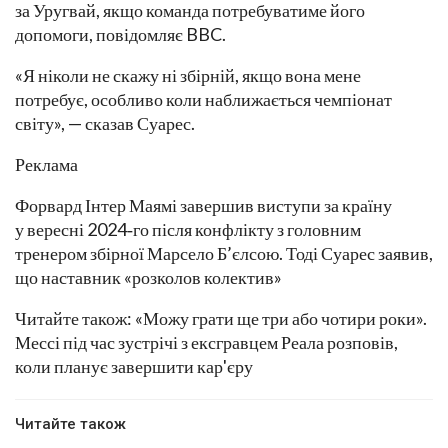
за Уругвай, якщо команда потребуватиме його
допомоги, повідомляє BBC.
«Я ніколи не скажу ні збірній, якщо вона мене
потребує, особливо коли наближається чемпіонат
світу», — сказав Суарес.
Реклама
Форвард Інтер Маямі завершив виступи за країну
у вересні 2024‑го після конфлікту з головним
тренером збірної Марсело Б’єлсою. Тоді Суарес заявив,
що наставник «розколов колектив»
Читайте також: «Можу грати ще три або чотири роки».
Мессі під час зустрічі з ексгравцем Реала розповів,
коли планує завершити кар'єру
Читайте також