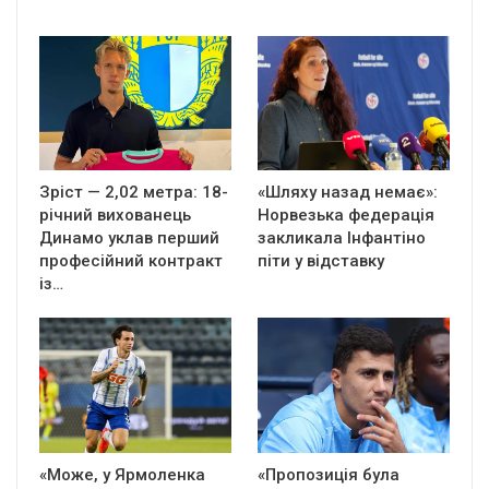
Зріст — 2,02 метра: 18-
«Шляху назад немає»:
річний вихованець
Норвезька федерація
Динамо уклав перший
закликала Інфантіно
професійний контракт
піти у відставку
із…
«Може, у Ярмоленка
«Пропозиція була