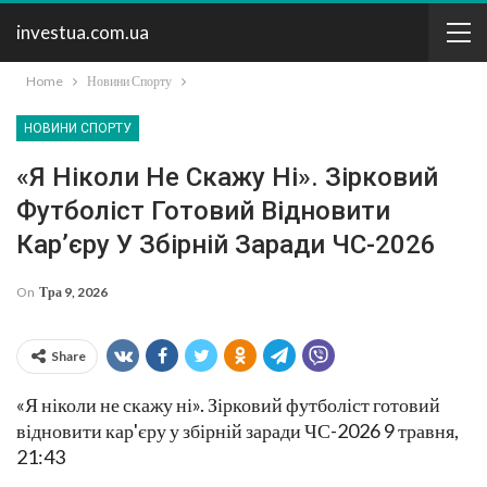
investua.com.ua
Home
Новини Спорту
НОВИНИ СПОРТУ
«Я Ніколи Не Скажу Ні». Зірковий
Футболіст Готовий Відновити
Кар’єру У Збірній Заради ЧС-2026
On
Тра 9, 2026
Share
«Я ніколи не скажу ні». Зірковий футболіст готовий
відновити кар'єру у збірній заради ЧС-2026 9 травня,
21:43