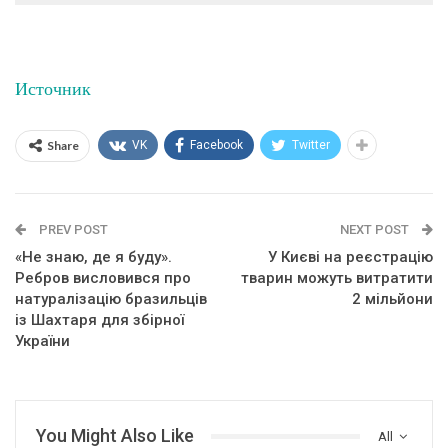
Источник
Share
VK
Facebook
Twitter
PREV POST
NEXT POST
«Не знаю, де я буду».
У Києві на реєстрацію
Ребров висловився про
тварин можуть витратити
натуралізацію бразильців
2 мільйони
із Шахтаря для збірної
України
You Might Also Like
All