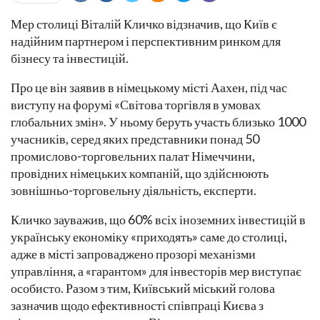
Мер столиці Віталій Кличко відзначив, що Київ є
надійним партнером і перспективним ринком для
бізнесу та інвестицій.
Про це він заявив в німецькому місті Аахен, під час
виступу на форумі «Світова торгівля в умовах
глобальних змін». У ньому беруть участь близько 1000
учасників, серед яких представники понад 50
промислово-торговельних палат Німеччини,
провідних німецьких компаній, що здійснюють
зовнішньо-торговельну діяльність, експерти.
Кличко зауважив, що 60% всіх іноземних інвестицій в
українську економіку «приходять» саме до столиці,
адже в місті запроваджено прозорі механізми
управління, а «гарантом» для інвесторів мер виступає
особисто. Разом з тим, Київський міський голова
зазначив щодо ефективності співпраці Києва з