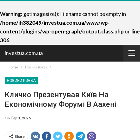
Warning
: getimagesize(): Filename cannot be empty in
/home/ih382049/investua.com.ua/www/wp-
content/plugins/wp-open-graph/output.class.php
on line
306
investua.com.ua
Home
Новини Києва
НОВИНИ КИЄВА
Кличко Презентував Київ На
Економічному Форумі В Аахені
On
Бер 1, 2026
Share