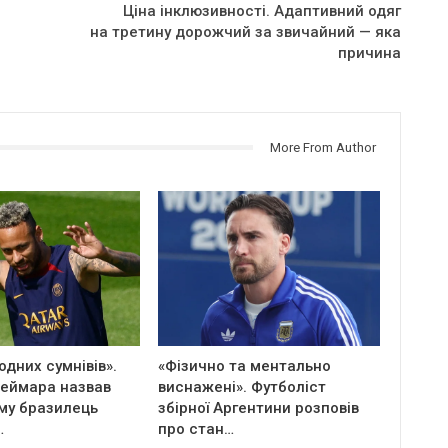
Ціна інклюзивності. Адаптивний одяг
на третину дорожчий за звичайний — яка
причина
More From Author
дних сумнівів».
«Фізично та ментально
Неймара назвав
виснажені». Футболіст
ому бразилець
збірної Аргентини розповів
…
про стан…