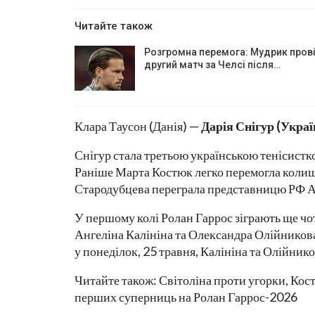
Читайте також
Розгромна перемога: Мудрик пров
другий матч за Челсі після…
Клара Таусон (Данія) —
Дарія Снігур (Украї
Снігур стала третьою українською тенісистк
Раніше Марта Костюк легко перемогла колиш
Стародубцева переграла представницю РФ А
У першому колі Ролан Гаррос зіграють ще чо
Ангеліна Калініна та Олександра Олійникова
у понеділок, 25 травня, Калініна та Олійнико
Читайте також: Світоліна проти угорки, Кос
перших суперниць на Ролан Гаррос-2026