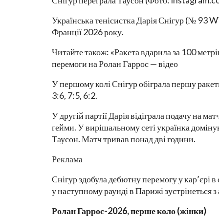
Снігур переграла Таусон (Фото: instagram.
Українська тенісистка Дарія Снігур (№ 93 W
Франції 2026 року.
Читайте також: «Ракета вдарила за 100 метрі
перемоги на Ролан Гаррос — відео
У першому колі Снігур обіграла першу ракет
3:6, 7:5, 6:2.
У другій партії Дарія відіграла подачу на мат
гейми. У вирішальному сеті українка домінува
Таусон. Матч тривав понад дві години.
Реклама
Снігур здобула дебютну перемогу у кар’єрі в 
у наступному раунді в Парижі зустрінеться
Ролан Гаррос-2026, перше коло (жінки)