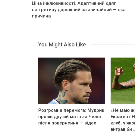
Ціна інклюзивності. Адаптивний одяг
на третину дорожчий за звичайний — яка
причина
You Might Also Like
Розгромна перемога: Мудрик
«Не маю жо
провів другий матч за Челсі
Ексагент 
після повернення — відео
клуб, у як
виграв би 