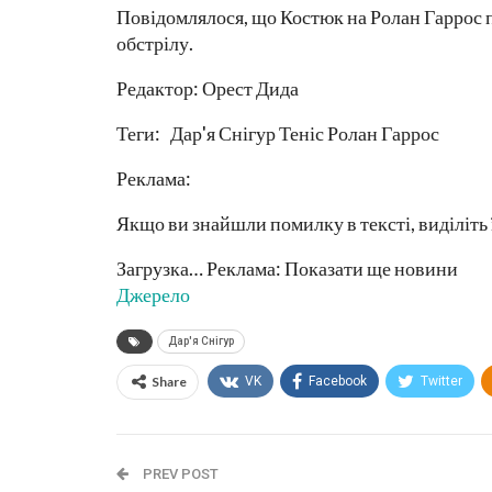
Повідомлялося, що Костюк на Ролан Гаррос п
обстрілу.
Редактор: Орест Дида
Теги: Дар'я Снігур Теніс Ролан Гаррос
Реклама:
Якщо ви знайшли помилку в тексті, виділіть 
Загрузка… Реклама: Показати ще новини
Джерело
Дар'я Снігур
Share
VK
Facebook
Twitter
PREV POST