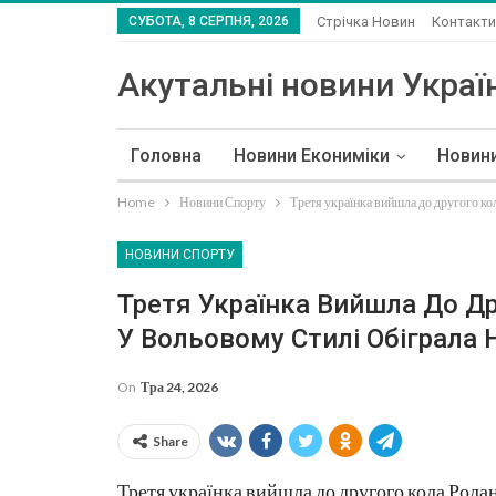
СУБОТА, 8 СЕРПНЯ, 2026
Стрічка Новин
Контакти
Акутальні новини Україн
Головна
Новини Екониміки
Новин
Home
Новини Спорту
Третя українка вийшла до другого ко
НОВИНИ СПОРТУ
Третя Українка Вийшла До Др
У Вольовому Стилі Обіграла 
On
Тра 24, 2026
Share
Третя українка вийшла до другого кола Рола