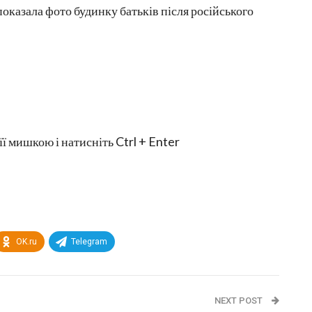
оказала фото будинку батьків після російського
її мишкою і натисніть Ctrl + Enter
OK.ru
Telegram
NEXT POST