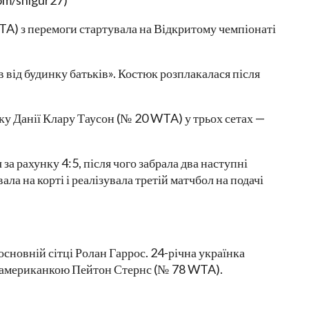
com/snigur27)
TA) з перемоги стартувала на Відкритому чемпіонаті
в від будинку батьків». Костюк розплакалася після
ку Данії Клару Таусон (№ 20 WTA) у трьох сетах —
ч за рахунку 4:5, після чого забрала два наступні
ла на корті і реалізувала третій матчбол на подачі
основній сітці Ролан Гаррос. 24-річна українка
 з американкою Пейтон Стернс (№ 78 WTA).