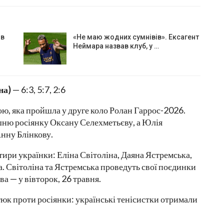
ів
«Не маю жодних сумнівів». Ексагент
Неймара назвав клуб, у …
на)
— 6:3, 5:7, 2:6
ою, яка пройшла у друге коло Ролан Гаррос-2026.
ню росіянку Оксану Селехметьєву, а Юлія
нну Блінкову.
тири українки: Еліна Світоліна, Даяна Ястремська,
. Світоліна та Ястремська проведуть свої поєдинки
ва — у вівторок, 26 травня.
тюк проти росіянки: українські тенісистки отримали