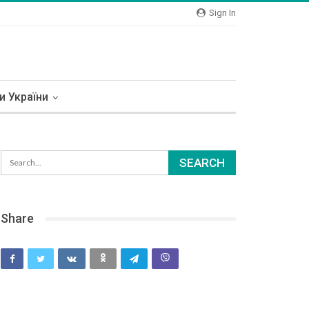
Sign In
и України
Share