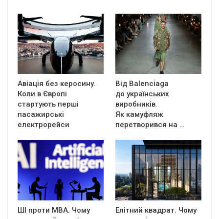
Авіація без керосину.
Від Balenciaga
Коли в Європі
до українських
стартують перші
виробників.
пасажирські
Як камуфляж
електрорейси
перетворився на …
ШІ проти MBA. Чому
Елітний квадрат. Чому