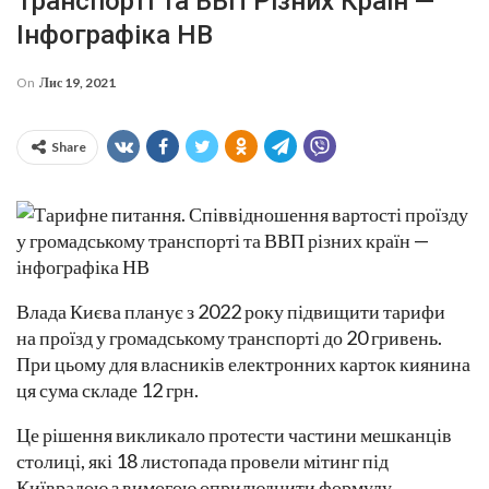
Транспорті Та ВВП Різних Країн —
Інфографіка НВ
On
Лис 19, 2021
Share
Влада Києва планує з 2022 року підвищити тарифи
на проїзд у громадському транспорті до 20 гривень.
При цьому для власників електронних карток киянина
ця сума складе 12 грн.
Це рішення викликало протести частини мешканців
столиці, які 18 листопада провели мітинг під
Київрадою з вимогою оприлюднити формулу