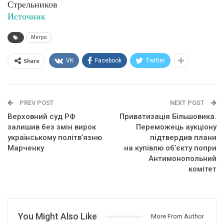
Стрельников
Источник
Метро
Share
VK
Facebook
Twitter
PREV POST
NEXT POST
Верховний суд РФ
Приватизація Більшовика.
залишив без змін вирок
Переможець аукціону
українському політв’язню
підтвердив плани
Марченку
на купівлю об’єкту попри
Антимонопольний
комітет
You Might Also Like
More From Author