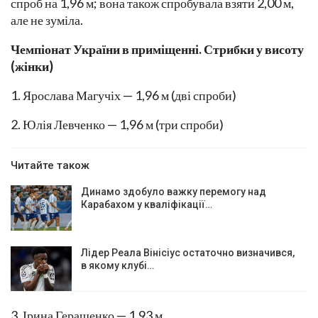
спроб на 1,96 м; вона також спробувала взяти 2,00 м,
але не зуміла.
Чемпіонат України в приміщенні. Стрибки у висоту
(жінки)
1. Ярослава Магучіх — 1,96 м (дві спроби)
2. Юлія Левченко — 1,96 м (три спроби)
Читайте також
Динамо здобуло важку перемогу над
Карабахом у кваліфікації…
Лідер Реала Вінісіус остаточно визначився,
в якому клубі…
3. Ірина Геращенко — 1,93 м