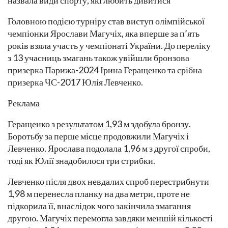
назвала види спорту, які любить дивитися
Головною подією турніру став виступ олімпійської
чемпіонки Ярослави Магучіх, яка вперше за п’ять
років взяла участь у чемпіонаті України. До переліку
з 13 учасниць змагань також увійшли бронзова
призерка Парижа-2024 Ірина Геращенко та срібна
призерка ЧС-2017 Юлія Левченко.
Реклама
Геращенко з результатом 1,93 м здобула бронзу.
Боротьбу за перше місце продовжили Магучіх і
Левченко. Ярослава подолала 1,96 м з другої спроби,
тоді як Юлії знадобилося три стрибки.
Левченко після двох невдалих спроб перестрибнути
1,98 м перенесла планку на два метри, проте не
підкорила її, внаслідок чого закінчила змагання
другою. Магучіх перемогла завдяки меншій кількості