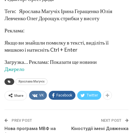
Теги: Ярослава Магучіх Ірина Геращенко Юлія
Левченко Олег Дорощук стрибки у висоту
Реклама:
Якщо ви знайшли помилку в тексті, виділіть її
мишкою і натисніть Ctrl + Enter
Загрузка… Реклама: Показати ще новини
Джерело
Ярослава Магучіх
Share
VK
Facebook
Twitter
PREV POST
NEXT POST
Нова програма МВФ на
Кіностудії імені Довженка