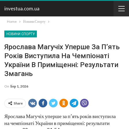
investua.com.ua
Home
Новини Спорту
НОВИНИ СПОРТУ
Ярослава Магучіх Уперше За П’ять
Років Виступила На Чемпіонаті
України В Приміщенні: Результати
Змагань
On
Бер 1, 2026
Share
Ярослава Магучіх уперше за п’ять років виступила
на чемпіонаті України в приміщенні: результати