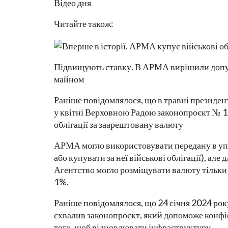
Відео дня
Читайте також:
Підвищують ставку. В АРМА вирішили допус
майном
Раніше повідомлялося, що в травні президе
у квітні Верховною Радою законопроєкт № 1
облігації за заарештовану валюту
АРМА могло використовувати передану в упра
або купувати за неї військові облігації), але
Агентство могло розміщувати валюту тільки
1%.
Раніше повідомлялося, що 24 січня 2024 ро
схвалив законопроєкт, який допоможе конфіск
того, щоб відновлювати інфраструктуру.