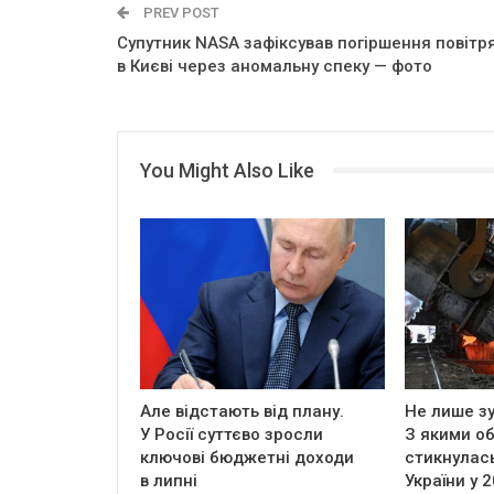
PREV POST
Супутник NASA зафіксував погіршення повітр
в Києві через аномальну спеку — фото
You Might Also Like
Але відстають від плану.
Не лише зу
У Росії суттєво зросли
З якими о
ключові бюджетні доходи
стикнулась
в липні
України у 