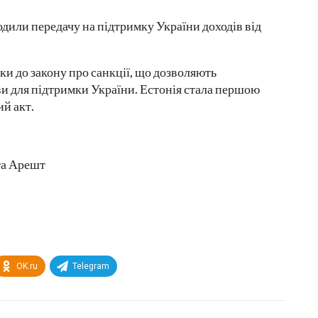
одили передачу на підтримку України доходів від
ки до закону про санкції, що дозволяють
и для підтримки України. Естонія стала першою
ий акт.
та Арешт
OK.ru
Telegram