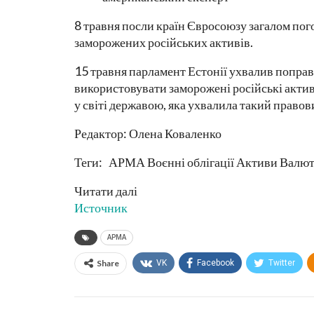
8 травня посли країн Євросоюзу загалом пог
заморожених російських активів.
15 травня парламент Естонії ухвалив поправ
використовувати заморожені російські актив
у світі державою, яка ухвалила такий правов
Редактор: Олена Коваленко
Теги: АРМА Воєнні облігації Активи Валю
Читати далі
Источник
АРМА
Share
VK
Facebook
Twitter