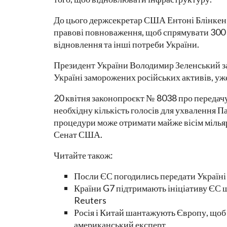
До цього держсекретар США Ентоні Блінкен з
правові повноваження, щоб спрямувати 300 м
відновлення та інші потреби України.
Президент України Володимир Зеленський за
Україні заморожених російських активів, уж
20 квітня законопроєкт № 8038 про передачу
необхідну кількість голосів для ухвалення 
процедури може отримати майже вісім мільяр
Сенат США.
Читайте також:
Посли ЄС погодились передати Україні 
Країни G7 підтримають ініціативу ЄС щ
Reuters
Росія і Китай шантажують Європу, щоб 
американський експерт