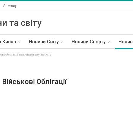
Sitemap
и та світу
и Києва
Новини Світу
Новини Спорту
Новин
ові облігації за арештовану валюту
Військові Облігації