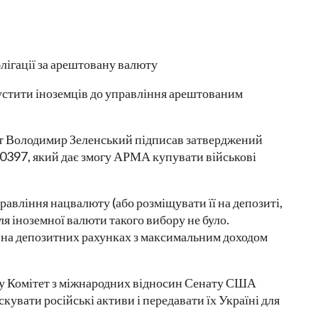
тити іноземців до управління арештованим
нт Володимир Зеленський підписав затверджений
0397, який дає змогу АРМА купувати військові
вління нацвалюту (або розміщувати її на депозиті,
 для іноземної валюти такого вибору не було.
 на депозитних рахунках з максимальним доходом
ку Комітет з міжнародних відносин Сенату США
увати російські активи і передавати їх Україні для