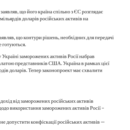
аявляв, що його країна спільно з ЄС розглядає
ільярдів доларів російських активів на
являв, що контури рішень, необхідних для передачі
е готуються.
 Україні заморожених активів Росії набрав
Палатою представників США. Україна в рамках цієї
дів доларів. Тепер законопроект має схвалити
дохід від заморожених російських активів
одо використання заморожених активів Росії –
не допустити конфіскації російських активів —