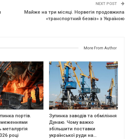
NEXT POST
я
Майже на три місяці. Норвегія продовжила
«транспортний безвіз» з Україною
More From Author
пинка портів.
Зупинка заводів та обміління
бмеженнями
Дунаю. Чому важко
 металургія
збільшити поставки
2026 році
української руди на…