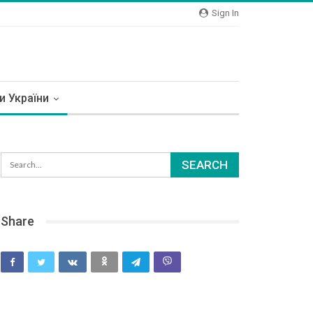
Sign In
и України
Share