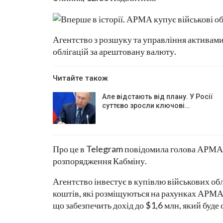
Агентство з розшуку та управління активам
облігацій за арештовану валюту.
Читайте також
Але відстають від плану. У Росії
суттєво зросли ключові…
Про це в Telegram повідомила голова АРМА 
розпорядження Кабміну.
Агентство інвестує в купівлю військових обл
коштів, які розміщуються на рахунках АРМА.
що забезпечить дохід до $1,6 млн, який буд