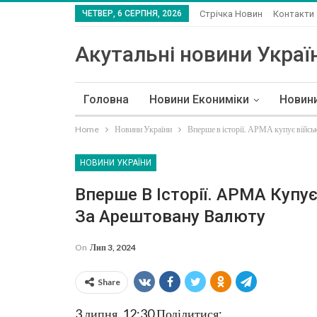
ЧЕТВЕР, 6 СЕРПНЯ, 2026
Стрічка Новин
Контакти
Акутальні новини Україн
Головна
Новини Екониміки
Новин
Home
Новини України
Вперше в історії. АРМА купує військ
НОВИНИ УКРАЇНИ
Вперше В Історії. АРМА Купує 
За Арештовану Валюту
On
Лип 3, 2024
Share
3 липня, 12:30
Поділитися: