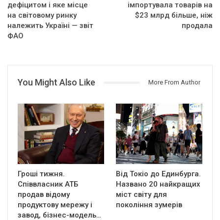
дефіцитом і яке місце
імпортувала товарів на
на світовому ринку
$23 млрд більше, ніж
належить Україні — звіт
продала
ФАО
You Might Also Like
More From Author
Гроші тижня.
Від Токіо до Единбурга.
Співвласник АТБ
Названо 20 найкращих
продав відому
міст світу для
продуктову мережу і
покоління зумерів
завод, бізнес-модель…