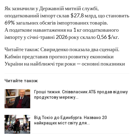
Як зазначили у Державній митній службі,
оподаткований імпорт склав $27,8 млрд, що становить
69% загальних обсягів імпортованих товарів.
А податкове навантаження на 1 кг оподаткованого
імпорту у січні-травні 2026 року склало 0,56 $/кг.
Читайте також: Свириденко показала два сценарії.
Кабмін представив прогноз розвитку економіки
України на найближчі три роки — основні показники
Читайте також
Гроші тижня. Співвласник АТБ продав відому
продуктову мережу…
Від Токіо до Единбурга. Названо 20
найкращих міст світу для…