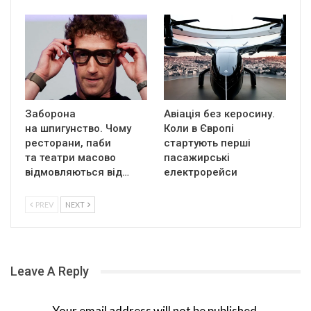
Заборона
Авіація без керосину.
на шпигунство. Чому
Коли в Європі
ресторани, паби
стартують перші
та театри масово
пасажирські
відмовляються від…
електрорейси
PREV
NEXT
Leave A Reply
Your email address will not be published.