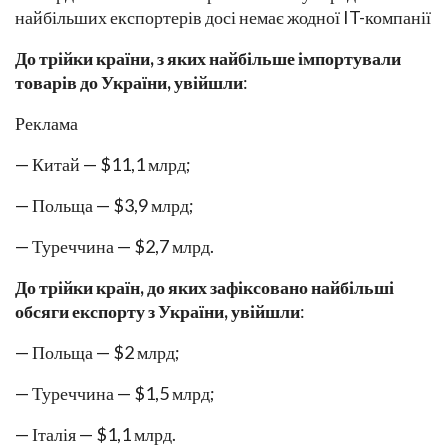
найбільших експортерів досі немає жодної IT-компанії
До трійки країни, з яких найбільше імпортували
товарів до України, увійшли
:
Реклама
— Китай — $11,1 млрд;
— Польща — $3,9 млрд;
— Туреччина — $2,7 млрд.
До трійки країн, до яких зафіксовано найбільші
обсяги експорту з України, увійшли
:
— Польща — $2 млрд;
— Туреччина — $1,5 млрд;
— Італія — $1,1 млрд.