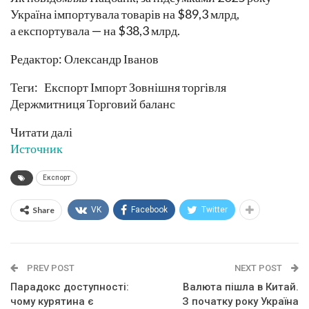
Україна імпортувала товарів на $89,3 млрд,
а експортувала — на $38,3 млрд.
Редактор: Олександр Іванов
Теги: Експорт Імпорт Зовнішня торгівля
Держмитниця Торговий баланс
Читати далі
Источник
Експорт
Share
VK
Facebook
Twitter
PREV POST
NEXT POST
Парадокс доступності:
Валюта пішла в Китай.
чому курятина є
З початку року Україна