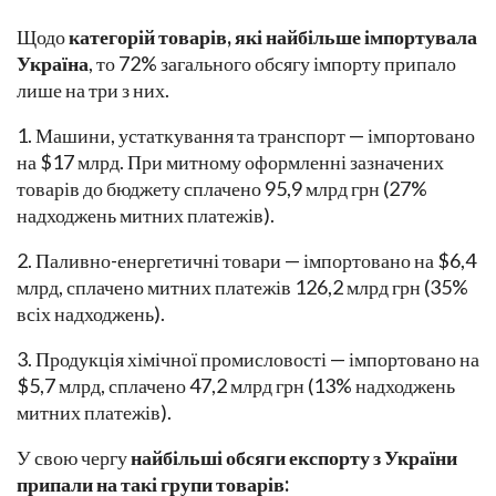
Щодо
категорій товарів, які найбільше імпортувала
Україна
, то 72% загального обсягу імпорту припало
лише на три з них.
1. Машини, устаткування та транспорт — імпортовано
на $17 млрд. При митному оформленні зазначених
товарів до бюджету сплачено 95,9 млрд грн (27%
надходжень митних платежів).
2. Паливно-енергетичні товари — імпортовано на $6,4
млрд, сплачено митних платежів 126,2 млрд грн (35%
всіх надходжень).
3. Продукція хімічної промисловості — імпортовано на
$5,7 млрд, сплачено 47,2 млрд грн (13% надходжень
митних платежів).
У свою чергу
найбільші обсяги експорту з України
припали на такі групи товарів: