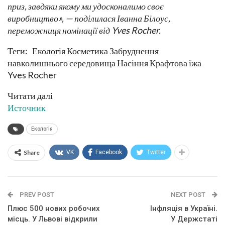
приз, завдяки якому ми удосконалимо своє
виробництво», — поділилася Іванна Білоус,
переможниця номінації від Yves Rocher.
Теги: Екологія Косметика Забруднення
навколишнього середовища Насіння Крафтова їжа
Yves Rocher
Читати далі
Источник
Екологія
Share
VK
Facebook
Twitter
PREV POST
NEXT POST
Плюс 500 нових робочих
Інфляція в Україні.
місць. У Львові відкрили
У Держстаті