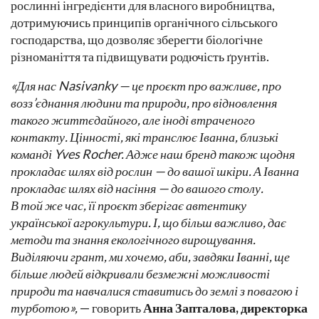
рослинні інгредієнти для власного виробництва,
дотримуючись принципів органічного сільського
господарства, що дозволяє зберегти біологічне
різноманіття та підвищувати родючість ґрунтів.
«Для нас Nasivanky — це проєкт про важливе, про
возз’єднання людини та природи, про відновлення
такого життєдайного, але іноді втраченого
контакту. Цінності, які транслює Іванна, близькі
команді Yves Rocher. Адже наш бренд також щодня
прокладає шлях від рослин — до вашої шкіри. А Іванна
прокладає шлях від насіння — до вашого столу.
В той же час, її проєкт зберігає автентику
української агрокультури. І, що більш важливо, дає
методи та знання екологічного вирощування.
Виділяючи грант, ми хочемо, аби, завдяки Іванні, ще
більше людей відкривали безмежні можливості
природи та навчалися ставитись до землі з повагою і
турботою»,
— говорить
Анна Запталова, директорка