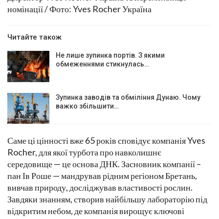
номінації / Фото: Yves Rocher Україна
Читайте також
Не лише зупинка портів. З якими
обмеженнями стикнулась…
Зупинка заводів та обміління Дунаю. Чому
важко збільшити…
Саме ці цінності вже 65 років сповідує компанія Yves
Rocher, для якої турбота про навколишнє
середовище — це основа ДНК. Засновник компанії –
пан Ів Роше — мандрував рідним регіоном Бретань,
вивчав природу, досліджував властивості рослин.
Завдяки знанням, створив найбільшу лабораторію під
відкритим небом, де компанія вирощує ключові