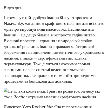
Відео дня
Перемогу в ній здобула Іванна Білоус з проєктом
Nasivanky, магазином крафтового насіння для всіх, хто
мріє про вирощування власної їжі. Насінинки від
Іванни — це дещо більше, ніж просто садівництво.
В основі проєкту — єднання з природою й любов
до кожної рослини. Іванна справжня майстриня зі
збереження та відновлення автентичного українського
насіння, а також — сертифікована викладачка
пермакультури. Тож, ділиться з охочими своїми
знаннями, навчає системі ведення сільського
господарства, яке працює в гармонії з природними
процесами та без шкоди для довкілля.
Директор Yves Rocher Україна та переможниця