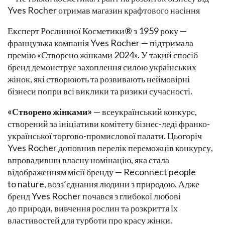
Експерт Рослинної Косметики® з 1959 року —
французька компанія Yves Rocher — підтримала
премію «Створено жінками 2024». У такий спосіб
бренд демонструє захоплення силою українських
жінок, які створюють та розвивають неймовірні
бізнеси попри всі виклики та ризики сучасності.
«Створено жінками»
— всеукраїнський конкурс,
створений за ініціативи комітету бізнес-леді франко-
української торгово-промислової палати. Цьогоріч
Yves Rocher доповнив перелік переможців конкурсу,
впровадивши власну номінацію, яка стала
відображенням місії бренду — Reconnect people
to nature, возз’єднання людини з природою. Адже
бренд Yves Rocher почався з глибокої любові
до природи, вивчення рослин та розкриття їх
властивостей для турботи про красу жінки.