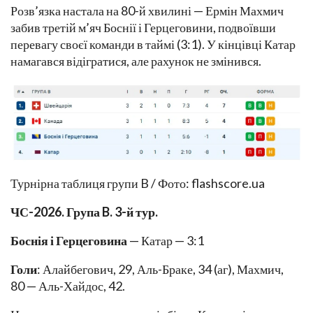
Розв’язка настала на 80-й хвилині — Ермін Махмич
забив третій м’яч Боснії і Герцеговини, подвоївши
перевагу своєї команди в таймі (3:1). У кінцівці Катар
намагався відігратися, але рахунок не змінився.
Турнірна таблиця групи B / Фото: flashscore.ua
ЧС-2026. Група B. 3-й тур.
Боснія і Герцеговина
— Катар — 3:1
Голи
: Алайбегович, 29, Аль-Браке, 34 (аг), Махмич,
80 — Аль-Хайдос, 42.