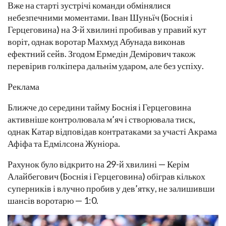
Вже на старті зустрічі команди обмінялися
небезпечними моментами. Іван Шуньїч (Боснія і
Герцеговина) на 3-й хвилині пробивав у правий кут
воріт, однак воротар Махмуд Абунада виконав
ефектний сейв. Згодом Ермедін Демірович також
перевірив голкіпера дальнім ударом, але без успіху.
Реклама
Ближче до середини тайму Боснія і Герцеговина
активніше контролювала м’яч і створювала тиск,
однак Катар відповідав контратаками за участі Акрама
Афіфа та Едмілсона Жуніора.
Рахунок було відкрито на 29-й хвилині — Керім
Алайбегович (Боснія і Герцеговина) обіграв кількох
суперників і влучно пробив у дев’ятку, не залишивши
шансів воротарю — 1:0.