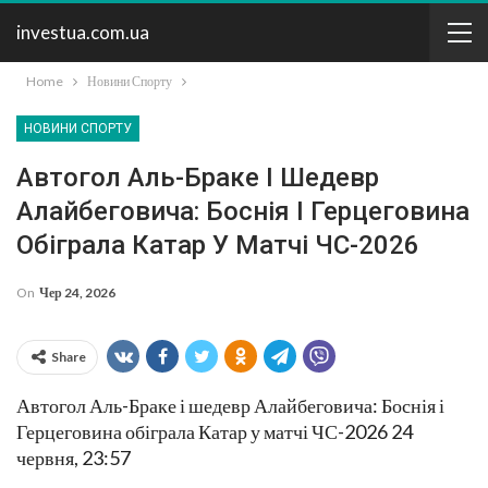
investua.com.ua
Home
Новини Спорту
НОВИНИ СПОРТУ
Автогол Аль-Браке І Шедевр
Алайбеговича: Боснія І Герцеговина
Обіграла Катар У Матчі ЧС-2026
On
Чер 24, 2026
Share
Автогол Аль-Браке і шедевр Алайбеговича: Боснія і
Герцеговина обіграла Катар у матчі ЧС-2026 24
червня, 23:57