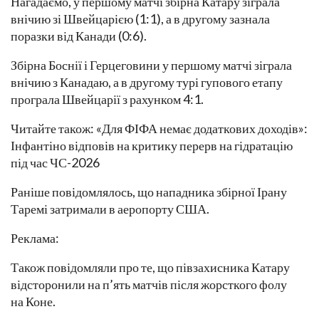
Нагадаємо, у першому матчі збірна Катару зіграла
внічию зі Швейцарією (1:1), а в другому зазнала
поразки від Канади (0:6).
Збірна Боснії і Герцеговини у першому матчі зіграла
внічию з Канадаю, а в другому турі гупового етапу
програла Швейцарії з рахунком 4:1.
Читайте також: «Для ФІФА немає додаткових доходів»:
Інфантіно відповів на критику перерв на гідратацію
під час ЧС-2026
Раніше повідомлялось, що нападника збірної Ірану
Таремі затримали в аеропорту США.
Реклама:
Також повідомляли про те, що півзахисника Катару
відсторонили на п’ять матчів після жорсткого фолу
на Коне.