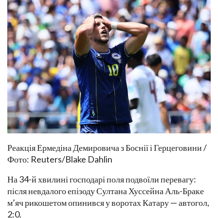
Реакція Ермедіна Демировича з Боснії і Герцеговини /
Фото: Reuters/Blake Dahlin
На 34-й хвилині господарі поля подвоїли перевагу:
після невдалого епізоду Султана Хуссейна Аль-Браке
м’яч рикошетом опинився у воротах Катару — автогол,
2:0.