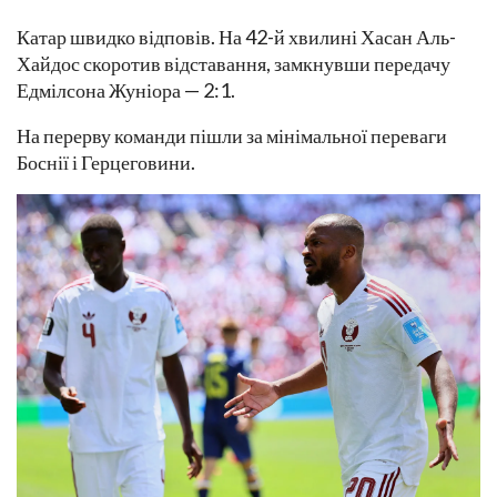
Катар швидко відповів. На 42-й хвилині Хасан Аль-
Хайдос скоротив відставання, замкнувши передачу
Едмілсона Жуніора — 2:1.
На перерву команди пішли за мінімальної переваги
Боснії і Герцеговини.