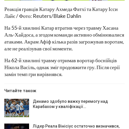
Реакція гравців Катару Ахмеда Фатхі та Катару Ісси
Лайє / Фото: Reuters/Blake Dahlin
На 55-й хвилині Катар втратив через травму Хасана
Аль-Хайдоса, а згодом команди активно обмінювалися
атаками. Акрам Афіф кілька разів загрожував воротам,
але не реалізував свої моменти.
На 62-й хвилині травму отримав воротар боснійців
Нікола Васіль, однак зміг продовжити гру. Після серії
замін темп гри вирівнявся.
Читайте також
Динамо здобуло важку перемогу над
Карабахом у кваліфікації…
Лідер Реала Вінісіус остаточно визначився,