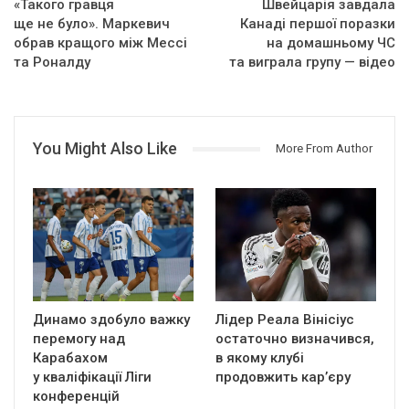
«Такого гравця
Швейцарія завдала
ще не було». Маркевич
Канаді першої поразки
обрав кращого між Мессі
на домашньому ЧС
та Роналду
та виграла групу — відео
You Might Also Like
More From Author
Динамо здобуло важку
Лідер Реала Вінісіус
перемогу над
остаточно визначився,
Карабахом
в якому клубі
у кваліфікації Ліги
продовжить кар’єру
конференцій