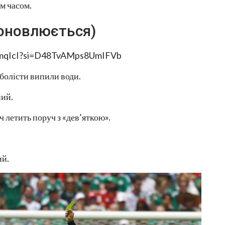
им часом.
оновлюється)
8mqIcI?si=D48TvAMps8UmIFVb
тболісти випили води.
ний.
 летить поруч з «дев’яткою».
ий.