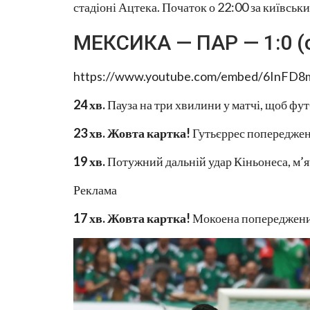
стадіоні Ацтека. Початок о 22:00 за київськ
МЕКСИКА — ПАР — 1:0 (
https://www.youtube.com/embed/6InFD
24 хв.
Пауза на три хвилини у матчі, щоб фу
23 хв. Жовта картка!
Гутьєррес попередже
19 хв.
Потужний дальній удар Кіньонеса, м’яч
Реклама
17 хв. Жовта картка!
Мокоена попереджен