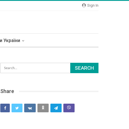
Sign In
и України
Share