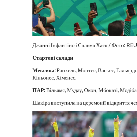
Джанні Інфантіно і Сальма Хаєк / Фото: R
Стартові склади
Мексика:
Ранхель, Монтес, Васкес, Гальярдо,
Кіньонес, Хіменес.
ПАР:
Вільямс, Мудау, Окон, Мбоказі, Модіба,
Шакіра виступила на церемонії відкриття че