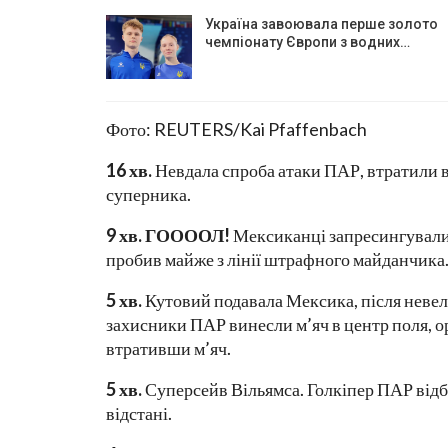
Україна завоювала перше золото
чемпіонату Європи з водних…
Фото: REUTERS/Kai Pfaffenbach
16 хв.
Невдала спроба атаки ПАР, втратили 
суперника.
9 хв. ГООООЛ!
Мексиканці запресингували 
пробив майже з лінії штрафного майданчика
5 хв.
Кутовий подавала Мексика, після неве
захисники ПАР винесли м’яч в центр поля, ор
втративши м’яч.
5 хв.
Суперсейв Вільямса. Голкіпер ПАР відб
відстані.