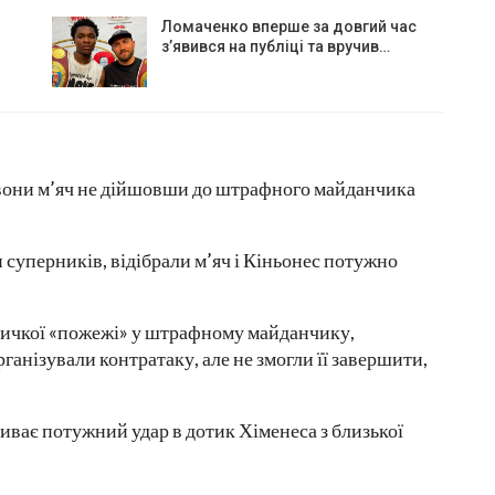
Ломаченко вперше за довгий час
з’явився на публіці та вручив…
вони м’яч не дійшовши до штрафного майданчика
суперників, відібрали м’яч і Кіньонес потужно
.
личкої «пожежі» у штрафному майданчику,
ганізували контратаку, але не змогли її завершити,
иває потужний удар в дотик Хіменеса з близької