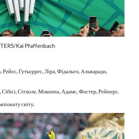
EUTERS/Kai Pfaffenbach
 Рейєс, Гутьєррес, Ліра, Фідальго, Альварадо,
 Сібісі, Сітхоле, Мокоена, Адамс, Фостер, Рейнерс.
мпіонату світу.