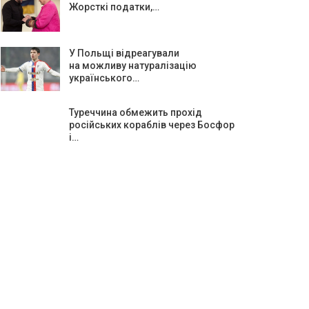
Жорсткі податки,…
У Польщі відреагували
на можливу натуралізацію
українського…
Туреччина обмежить прохід
російських кораблів через Босфор
і…