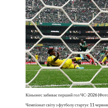
Кіньонес забиває перший гол ЧС-2026 (Фот
Чемпіонат світу з футболу стартує 11 червня