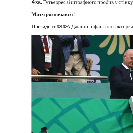
4 хв.
Гутьєррес зі штрафного пробив у стінку
Матч розпочався!
Президент ФІФА Джанні Інфантіно і акторк