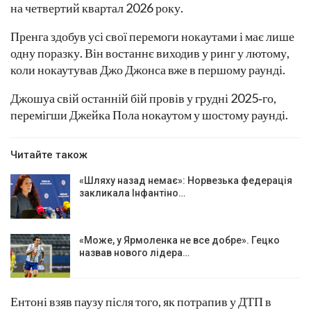
на четвертий квартал 2026 року.
Пренга здобув усі свої перемоги нокаутами і має лише
одну поразку. Він востаннє виходив у ринг у лютому,
коли нокаутував Джо Джонса вже в першому раунді.
Джошуа свій останній бій провів у грудні 2025‑го,
перемігши Джейка Пола нокаутом у шостому раунді.
Читайте також
«Шляху назад немає»: Норвезька федерація
закликала Інфантіно…
«Може, у Ярмоленка не все добре». Гецко
назвав нового лідера…
Ентоні взяв паузу після того, як потрапив у ДТП в