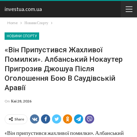
investua.com.ua
Home
Новини Спорту
НОВИНИ СПОРТУ
«Він Припустився Жахливої ​​
Помилки». Албанський Нокаутер
Пригрозив Джошуа Після
Оголошення Бою В Саудівській
Аравії
On
Кві 28, 2026
Share
«Він припустився жахливої ​​помилки». Албанський