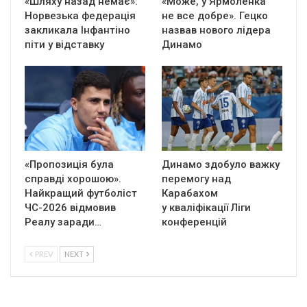
«Шляху назад немає»:
«Може, у Ярмоленка
Норвезька федерація
не все добре». Гецко
закликала Інфантіно
назвав нового лідера
піти у відставку
Динамо
«Пропозиція була
Динамо здобуло важку
справді хорошою».
перемогу над
Найкращий футболіст
Карабахом
ЧС-2026 відмовив
у кваліфікації Ліги
Реалу заради…
конференцій
PREV
NEXT