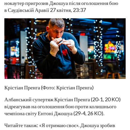
нокаутер пригрозив Джошуа після оголошення бою
в Саудівській Аравії 27 квітня, 23:37
Крістіан Пренга (Фото: Крістіан Пренга)
Албанський супертяж Крістіан Пренга (20‑1, 20 KO)
відреагував на оголошення бою проти колишнього
чемпіона світу Ентоні Джошуа (29‑4, 26 KO).
Читайте також: «Я отримаю своє». Джошуа зробив