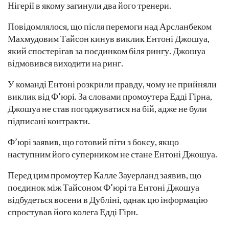
Нігерії в якому загинули два його тренери.
Повідомлялося, що після перемоги над Арсланбеком
Махмудовим Тайсон кинув виклик Ентоні Джошуа,
який спостерігав за поєдинком біля рингу. Джошуа
відмовився виходити на ринг.
У команді Ентоні розкрили правду, чому не прийняли
виклик від Ф’юрі. За словами промоутера Едді Гірна,
Джошуа не став погоджуватися на бій, адже не були
підписані контракти.
Ф’юрі заявив, що готовий піти з боксу, якщо
наступним його суперником не стане Ентоні Джошуа.
Перед цим промоутер Калле Зауерланд заявив, що
поєдинок між Тайсоном Ф’юрі та Ентоні Джошуа
відбудеться восени в Дубліні, однак цю інформацію
спростував його колега Едді Гірн.