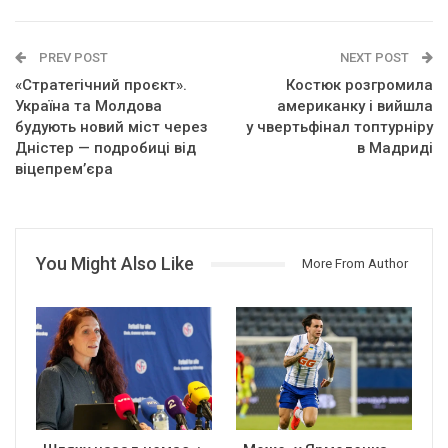
PREV POST
NEXT POST
«Стратегічний проєкт».
Костюк розгромила
Україна та Молдова
американку і вийшла
будують новий міст через
у чвертьфінал топтурніру
Дністер — подробиці від
в Мадриді
віцепрем’єра
You Might Also Like
More From Author