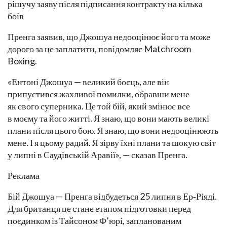
рішучу заяву після підписання контракту на кілька
боїв
Пренга заявив, що Джошуа недооцінює його та може
дорого за це заплатити, повідомляє Matchroom
Boxing.
«Ентоні Джошуа — великий боєць, але він
припустився жахливої ​​помилки, обравши мене
як свого суперника. Це той бій, який змінює все
в моєму та його житті. Я знаю, що вони мають великі
плани після цього бою. Я знаю, що вони недооцінюють
мене. І я цьому радий. Я зірву їхні плани та шокую світ
у липні в Саудівській Аравії», — сказав Пренга.
Реклама
Бій Джошуа — Пренга відбудеться 25 липня в Ер‑Ріяді.
Для британця це стане етапом підготовки перед
поєдинком із Тайсоном Ф’юрі, запланованим