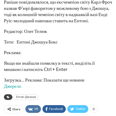
Раніше повідомлялося, що ексчемпіон світу Карл Фроч
назвав Ф’юрі фаворитом у можливому бою з Джошуа,
тоді як колишній чемпіон світу в надважкій вазі Енді
Руїс-молодший навпаки ставить на Ентоні.
Редактор: Олег Телюк
Теги: Ентоні Джошуа Бокс
Реклама:
Якщо ви знайшли помилку в тексті, виділіть її
мишкою і натисніть Ctrl + Enter
Загрузка… Реклама: Показати ще новини
Джерело
Ентоні Джошуа
Share
VK
Facebook
Twitter