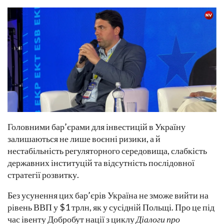
Головними бар’єрами для інвестицій в Україну
залишаються не лише воєнні ризики, а й
нестабільність регуляторного середовища, слабкість
державних інституцій та відсутність послідовної
стратегії розвитку.
Без усунення цих бар’єрів Україна не зможе вийти на
рівень ВВП у $1 трлн, як у сусідній Польщі. Про це під
час івенту Добробут нації з циклу
Діалоги про