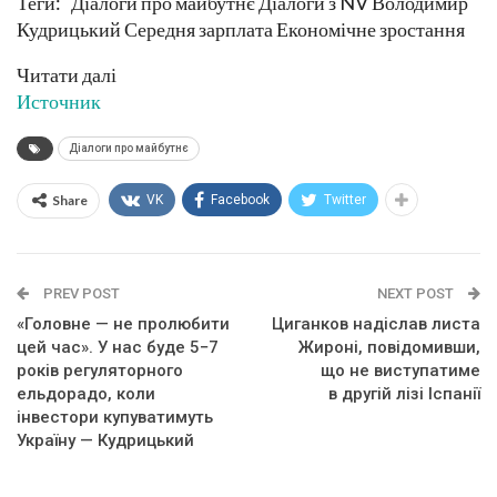
Теги: Діалоги про майбутнє Діалоги з NV Володимир
Кудрицький Середня зарплата Економічне зростання
Читати далі
Источник
Діалоги про майбутнє
Share
VK
Facebook
Twitter
PREV POST
NEXT POST
«Головне — не пролюбити
Циганков надіслав листа
цей час». У нас буде 5−7
Жироні, повідомивши,
років регуляторного
що не виступатиме
ельдорадо, коли
в другій лізі Іспанії
інвестори купуватимуть
Україну — Кудрицький