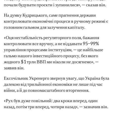
почали будувати проєкти і зупинилися», — сказав він.
На думку Кудрицького, саме прагнення держави
контролювати економічні процеси в ручному режимі є
головним гальмом для залучення капіталу.
«Оця нестабільність регуляторного поля, бажання
контролювати все вручну, а не віддавати 95−99%
управління процесами інституціям, — це найбільше
гальмо нашого інвестиційного процесу, без якого
жодного $1 трлн ВВП ми ніколи не досягнемо», —
заявив він.
Ексочільник Укренерго звернув увагу, що Україна була
далекою від трильйонної економіки не лише під час
війни, а й до повномасштабного вторгнення.
«Рух був дуже повільний: два кроки вперед, один
назад, потім три вперед, чотири назад», — зазначив він.