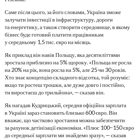
Саме після цього, за його словами, Україна зможе
залучати інвестиції в інфраструктуру, дороги
та енергетику, а також створити середовище, в якому
бізнес буде готовий платити працівникам
у середньому 1,5 тис. євро на місяць.
Як приклад він навів Польщу, яка десятиліттями
зростала приблизно на 5% щороку. «Польща не росла
на 20% на рік, вона росла на 5%, але 25 чи 30 років.
Хто знає концепцію складного відсотка, той розуміє:
якщо ти ростеш трошки, але дуже довго і постійно,
ти виростаєш до трильйона», — сказав він.
Як нагадав Кудрицький, середня офіційна зарплата
в Україні зараз становить близько 600 євро. Він
вважає, що частково зростання можна забезпечити
за рахунок детінізації економіки. «Плюс 100−150 євро
до середньої зарплати ми знайдемо зразу», — сказав