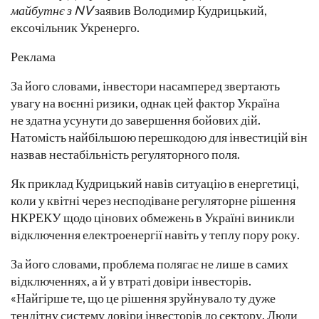
майбутнє з NV
заявив Володимир Кудрицький,
ексочільник Укренерго.
Реклама
За його словами, інвестори насамперед звертають
увагу на воєнні ризики, однак цей фактор Україна
не здатна усунути до завершення бойових дій.
Натомість найбільшою перешкодою для інвестицій він
назвав нестабільність регуляторного поля.
Як приклад Кудрицький навів ситуацію в енергетиці,
коли у квітні через несподіване регуляторне рішення
НКРЕКУ щодо цінових обмежень в Україні виникли
відключення електроенергії навіть у теплу пору року.
За його словами, проблема полягає не лише в самих
відключеннях, а й у втраті довіри інвесторів.
«Найгірше те, що це рішення зруйнувало ту дуже
тендітну систему довіри інвесторів до сектору. Люди