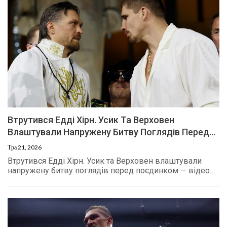
Втрутився Едді Хірн. Усик Та Верховен
Влаштували Напружену Битву Поглядів Перед…
Тра 21, 2026
Втрутився Едді Хірн. Усик та Верховен влаштували
напружену битву поглядів перед поєдинком — відео…