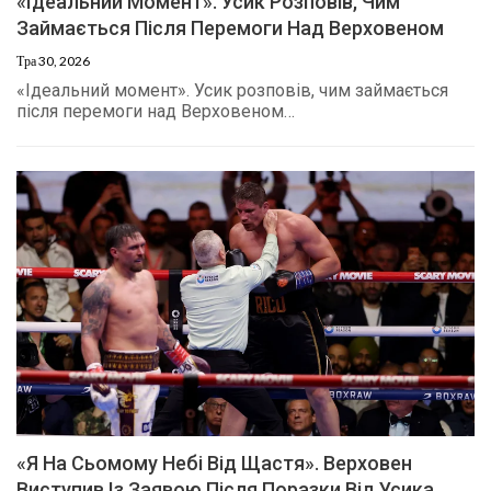
«Ідеальний Момент». Усик Розповів, Чим
Займається Після Перемоги Над Верховеном
Тра 30, 2026
«Ідеальний момент». Усик розповів, чим займається
після перемоги над Верховеном…
«Я На Сьомому Небі Від Щастя». Верховен
Виступив Із Заявою Після Поразки Від Усика