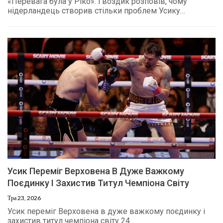
«Перевага була у Ріко»: Гвоздик розповів, чому
нідерландець створив стільки проблем Усику…
Усик Переміг Верховена В Дуже Важкому
Поєдинку І Захистив Титул Чемпіона Світу
Тра 23, 2026
Усик переміг Верховена в дуже важкому поєдинку і
захистив титул чемпіона світу 24…