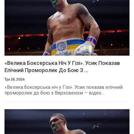
«Велика Боксерська Ніч У Гізі». Усик Показав
Епічний Проморолик До Бою З …
Тра 18, 2026
«Велика боксерська ніч у Гізі». Усик показав епічний
проморолик до бою з Верховеном — відео…