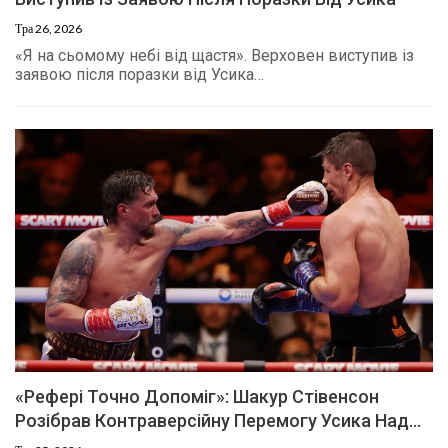
Тра 26, 2026
«Я на сьомому небі від щастя». Верховен виступив із
заявою після поразки від Усика…
«Рефері Точно Допоміг»: Шакур Стівенсон
Розібрав Контраверсійну Перемогу Усика Над…