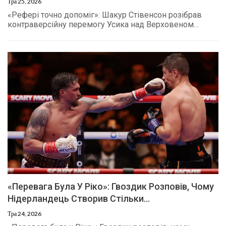
Тра 25, 2026
«Рефері точно допоміг»: Шакур Стівенсон розібрав
контраверсійну перемогу Усика над Верховеном…
«Перевага Була У Ріко»: Гвоздик Розповів, Чому
Нідерландець Створив Стільки…
Тра 24, 2026