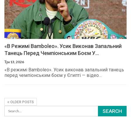
«В Режимі Bamboleo». Усик Виконав Запальний
Танець Перед Чемпіонським Боєм У…
Тра 13, 2026
«В режимі Bamboleo». Усик виконав запальний танець
перед чемпіонським боєм у Єгипті — відео…
OLDER POSTS