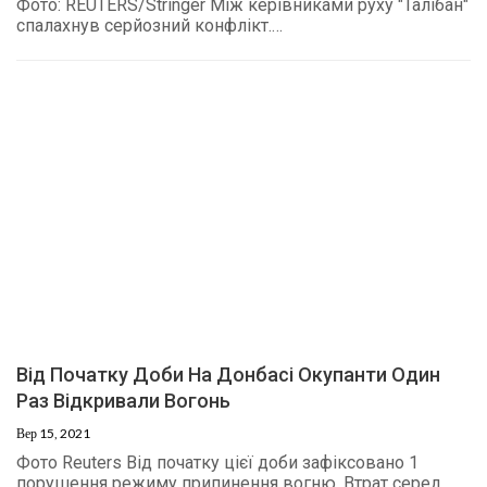
Фото: REUTERS/Stringer Між керівниками руху "Талібан"
спалахнув серйозний конфлікт.…
Від Початку Доби На Донбасі Окупанти Один
Раз Відкривали Вогонь
Вер 15, 2021
Фото Reuters Від початку цієї доби зафіксовано 1
порушення режиму припинення вогню. Втрат серед…