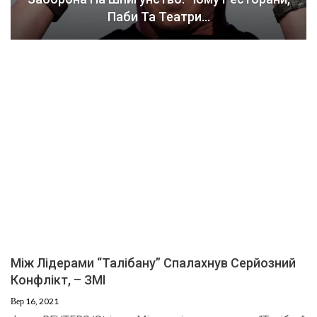
Паби Та Театри…
Між Лідерами “Талібану” Спалахнув Серйозний
Конфлікт, – ЗМІ
Вер 16, 2021